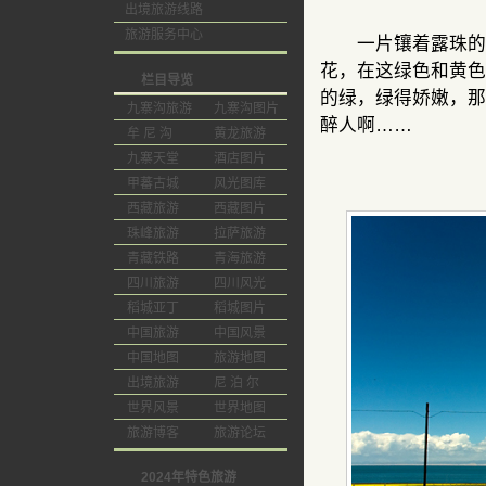
出境旅游线路
旅游服务中心
一片镶着露珠的绿
花，在这绿色和黄色
栏目导览
的绿，绿得娇嫩，那
九寨沟旅游
九寨沟图片
醉人啊……
牟 尼 沟
黄龙旅游
九寨天堂
酒店图片
甲蕃古城
风光图库
西藏旅游
西藏图片
珠峰旅游
拉萨旅游
青藏铁路
青海旅游
四川旅游
四川风光
稻城亚丁
稻城图片
中国旅游
中国风景
中国地图
旅游地图
出境旅游
尼 泊 尔
世界风景
世界地图
旅游博客
旅游论坛
2024年特色旅游