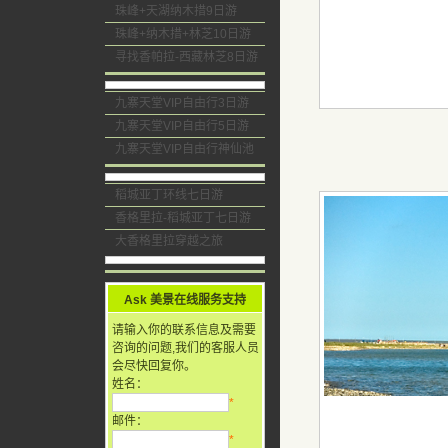
珠峰+天湖纳木措9日游
珠峰+纳木措+林芝10日游
寻找香帕拉-西藏林芝8日游
九寨天堂VIP自由行3日游
九寨天堂VIP自由行5日游
九寨天堂VIP自由行神仙池
稻城亚丁环线七日游
香格里拉-稻城亚丁七日游
大香格里拉穿越之旅
Ask 美景在线服务支持
请输入你的联系信息及需要
咨询的问题,我们的客服人员
会尽快回复你。
姓名：
*
邮件：
*