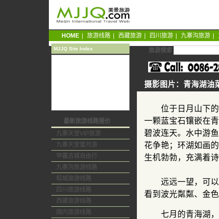
HOME
|
旅游线路
|
西藏旅游
|
四川旅游
|
九寨沟旅游
|
MJJQ Site Index
旅游搜索
摄影图片：青海湖油
位于日月山下的青
一颗蓝宝石镶嵌在青
最新旅游线路报价
碧波连天。水中游鱼
九寨天堂VIP旅游
花争艳；环湖如画的
九寨天堂蜜月游
甲蕃古城自由行
生机勃勃，充满着诗
九寨沟旅游线路
稻城旅游线路
远远一望，可以看
四川旅游线路
看到波光粼粼、金色
西藏旅游线路
国内旅游线路
七月的青海湖，让