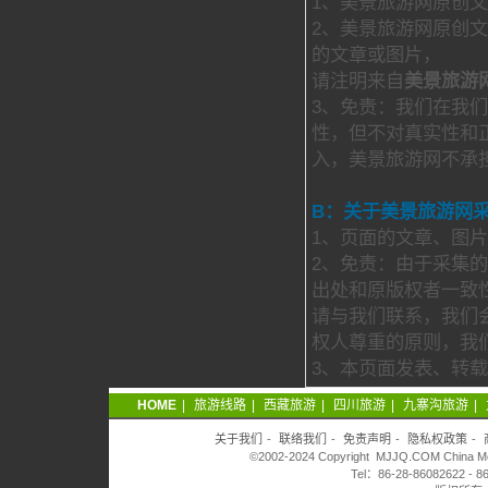
1、美景旅游网原创
2、美景旅游网原创
的文章或图片，
请注明来自
美景旅游
3、免责：我们在我
性，但不对真实性和
入，美景旅游网不承
B：关于美景旅游网
1、页面的文章、图
2、免责：由于采集
出处和原版权者一致
请与我们联系，我们
权人尊重的原则，我
3、本页面发表、转
HOME
|
旅游线路
|
西藏旅游
|
四川旅游
|
九寨沟旅游
|
关于我们
-
联络我们
-
免责声明
-
隐私权政策
-
©2002-2024 Copyright MJJQ.COM China Meiji
Tel：86-28-86082622 - 8