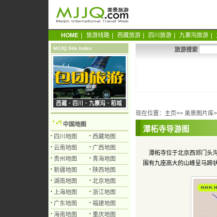
HOME
|
旅游线路
|
西藏旅游
|
四川旅游
|
九寨沟旅游
|
MJJQ Site Index
旅游搜索
现在位置：
主页
>>
美景图片库
中国地图
潭柘寺导游图
四川地图
西藏地图
云南地图
广西地图
潭柘寺位于北京西郊门头沟
贵州地图
青海地图
围有九座高大的山峰呈马蹄
新疆地图
陕西地图
湖南地图
北京地图
上海地图
浙江地图
广东地图
福建地图
海南地图
重庆地图