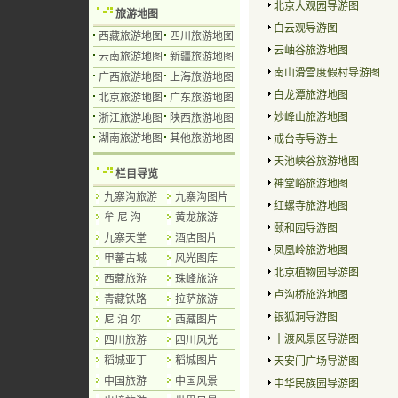
北京大观园导游图
旅游地图
白云观导游图
西藏旅游地图
四川旅游地图
云岫谷旅游地图
云南旅游地图
新疆旅游地图
南山滑雪度假村导游图
广西旅游地图
上海旅游地图
白龙潭旅游地图
北京旅游地图
广东旅游地图
妙峰山旅游地图
浙江旅游地图
陕西旅游地图
湖南旅游地图
其他旅游地图
戒台寺导游土
天池峡谷旅游地图
栏目导览
神堂峪旅游地图
九寨沟旅游
九寨沟图片
红螺寺旅游地图
牟 尼 沟
黄龙旅游
颐和园导游图
九寨天堂
酒店图片
凤凰岭旅游地图
甲蕃古城
风光图库
北京植物园导游图
西藏旅游
珠峰旅游
卢沟桥旅游地图
青藏铁路
拉萨旅游
银狐洞导游图
尼 泊 尔
西藏图片
十渡风景区导游图
四川旅游
四川风光
稻城亚丁
稻城图片
天安门广场导游图
中国旅游
中国风景
中华民族园导游图