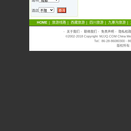
城市
酒店
HOME
|
旅游线路
|
西藏旅游
|
四川旅游
|
九寨沟旅游
|
-
关于我们
-
联络我们
-
免责声明
-
隐私权
©2002-2018 Copyright MJJQ.COM China Meijin
Tel：86-28-86080300 - 8
版权所有