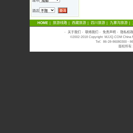
城市
酒店
HOME
|
旅游线路
|
西藏旅游
|
四川旅游
|
九寨沟旅游
|
-
关于我们
-
联络我们
-
免责声明
-
隐私权
©2002-2018 Copyright MJJQ.COM China Mei
Tel：86-28-86080300 - 8
版权所有