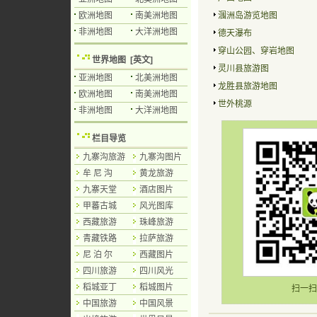
欧洲地图
南美洲地图
涠洲岛游览地图
非洲地图
大洋洲地图
德天瀑布
穿山公园、穿岩地图
世界地图
[英文]
灵川县旅游图
亚洲地图
北美洲地图
龙胜县旅游地图
欧洲地图
南美洲地图
世外桃源
非洲地图
大洋洲地图
栏目导览
九寨沟旅游
九寨沟图片
牟 尼 沟
黄龙旅游
九寨天堂
酒店图片
甲蕃古城
风光图库
西藏旅游
珠峰旅游
青藏铁路
拉萨旅游
尼 泊 尔
西藏图片
四川旅游
四川风光
稻城亚丁
稻城图片
扫一扫
中国旅游
中国风景