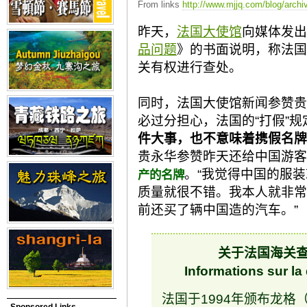
From links
http://www.mjjq.com/blog/archi
昨天，
法国大使馆
向媒体发出
品问题
》的书面说明，称法国
关有权进行查处。
同时，法国大使馆新闻参赞贵
必过分担心，法国的“打假”规
件大事，也不意味着携假名牌
贵永华参赞昨天还给中国游客
。“我觉得中国的服
产的名牌
质量就很不错。我本人就非常
前还买了辆中国造的汽车。”
关于法国海关
Informations sur la
法国于1994年颁布龙格（
Sponsored Links