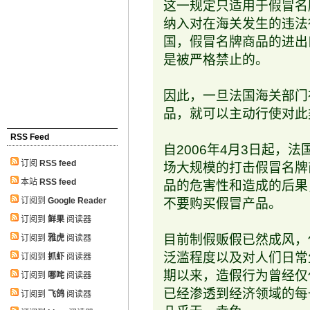
这一规定只适用于假冒名
纳入对在海关发生的违法
国，假冒名牌商品的进出
是被严格禁止的。
因此，一旦法国海关部门
品，就可以主动行使对此
RSS Feed
自2006年4月3日起，
订阅
RSS feed
场大规模的打击假冒名牌
本站
RSS feed
品的危害性和造成的后果
订阅到
Google Reader
不要购买假冒产品。
订阅到
鲜果
阅读器
目前制假贩假已然成风，
订阅到
雅虎
阅读器
泛滥程度以及对人们日常
订阅到
抓虾
阅读器
期以来，造假行为曾经仅
订阅到
哪咤
阅读器
已经渗透到经济领域的每
订阅到
飞鸽
阅读器