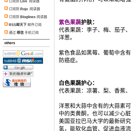
订阅到
Live
阅读器
订阅到
Rojo
阅读器
订阅到
Bloglines
阅读器
紫色果蔬
护肤：
RSS邮天下
邮件订阅
代表果蔬：李子、梅、茄子、
通过
维信
手机订阅
洋葱。
others
紫色食品如黑莓、葡萄中含有
防癌症。
白色果蔬护心：
代表果蔬：凉薯、梨、香蕉、
洋葱和大蒜中含有的大蒜素可
中的类黄酮，也可以减少心脏
美国亚拉巴马大学的最新研究
氢，能软化血管、促进血液流