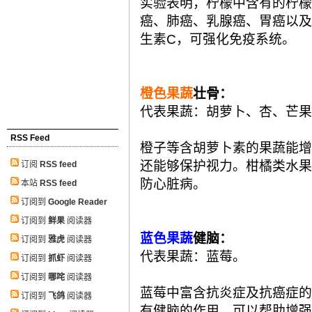
实验表明，柠檬中含有的柠檬
癌、肺癌、乳腺癌、胃癌以及
生素C，可强化免疫系统。
橙色果蔬
壮骨：
代表果蔬：胡萝卜、杏、芒果
RSS Feed
橙子等含胡萝卜素的果蔬能增
还能够保护视力。柑橘类水果
订阅
RSS feed
防心脏病。
本站
RSS feed
订阅到
Google Reader
订阅到
鲜果
阅读器
蓝色果蔬
健脑：
订阅到
雅虎
阅读器
代表果蔬：蓝莓。
订阅到
抓虾
阅读器
订阅到
哪咤
阅读器
蓝莓中富含抗炎症及抗癌症的
订阅到
飞鸽
阅读器
有健脑的作用，可以帮助增强