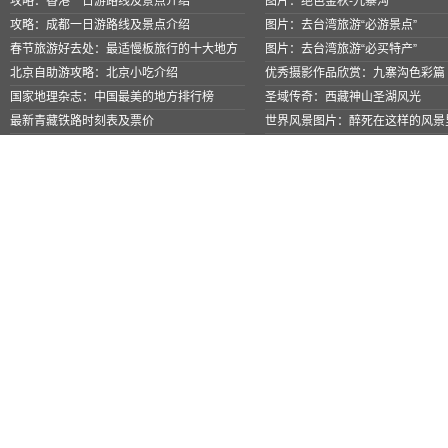
攻略：香港一日游路线及景点介绍
图片：绝色金秋-九寨沟
攻略：成都一日游路线及景点介绍
图片：去台湾旅游“必游景点”
春节旅游好去处：最适慢板旅行的十大地方
图片：去台湾旅游“必买特产”
北京自助游攻略：北京小吃介绍
优秀摄影作品欣赏：九寨沟色彩篇
国家地理杂志：中国最美的地方排行榜
圣域传奇：西藏神山圣湖风光
最新青藏铁路时刻表及票价
世界风景图片：醉死在这样的风景