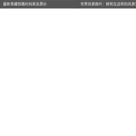
最新青藏铁路时刻表及票价
世界风景图片：醉死在这样的风景