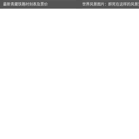
最新青藏铁路时刻表及票价
世界风景图片：醉死在这样的风景